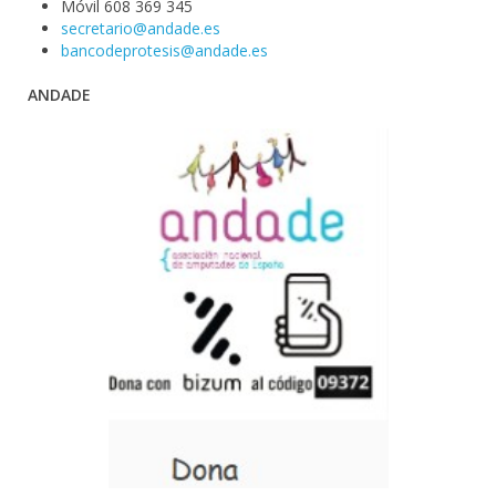
Móvil 608 369 345
secretario@andade.es
bancodeprotesis@andade.es
ANDADE