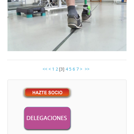
<<
<
1
2
[
3
]
4
5
6
7
>
>>